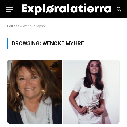
Portada
»
Wencke Myhre
BROWSING:
WENCKE MYHRE