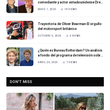
comediante y actor estadounidense Drew
Carey
MAYO 1, 2025
18
VIEWS
Trayectoria de Oliver Bearman El orgullo
del motorsport británico
OCTUBRE 5, 2025
4
VIEWS
¿Quién es Bureau Rotterdam? Un análisis
a fondo del programa de televisión sobre
lucha contra el crimen.
ABRIL 24, 2025
7
VIEWS
DON'T MISS