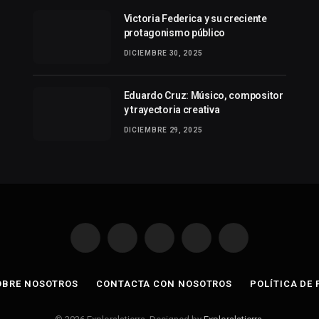
Victoria Federica y su creciente
protagonismo público
DICIEMBRE 30, 2025
Eduardo Cruz: Músico, compositor
y trayectoria creativa
DICIEMBRE 29, 2025
Facebook
X
Instagram
Pinterest
Dribbble
(Twitter)
OBRE NOSOTROS
CONTACTA CON NOSOTROS
POLÍTICA DE