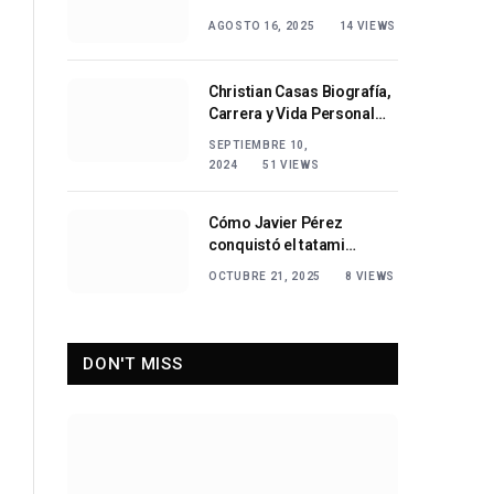
que redefine la excelencia
AGOSTO 16, 2025
14
VIEWS
en los deportes de
invierno
Christian Casas Biografía,
Carrera y Vida Personal
del Actor Español
SEPTIEMBRE 10,
2024
51
VIEWS
Cómo Javier Pérez
conquistó el tatami
internacional
OCTUBRE 21, 2025
8
VIEWS
DON'T MISS