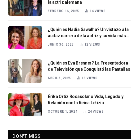
la actriz alemana
FEBRERO 16, 2025
14
VIEWS
¿Quién es Nadia Sawalha? Un vistazo a la
audaz carrera de la actriz y su vida más
allá de la pantalla.
JUNIO 30, 2025
12
VIEWS
¿Quién es Eva Brenner? La Presentadora
de Televisión que Conquistó las Pantallas
ABRIL 8, 2025
13
VIEWS
Érika Ortiz Rocasolano Vida, Legado y
Relación con la Reina Letizia
OCTUBRE 1, 2024
24
VIEWS
DON'T MISS