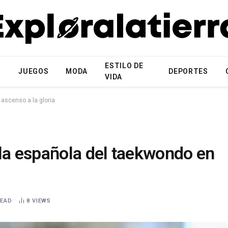
ESTILO DE
N
JUEGOS
MODA
DEPORTES
VIDA
ascenso a la gloria
lla española del taekwondo en
READ
8
VIEWS