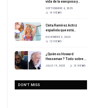
vida de la exesposa y
coach de salud de Chris
SEPTIEMBRE 4, 2025
Tucker
10
VIEWS
Cinta Ramírez Actriz
española que está
conquistando la pantalla
DICIEMBRE 3, 2024
12
VIEWS
¿Quién es Howard
Hesseman ? Todo sobre el
actor estadounidense
JULIO 19, 2025
15
VIEWS
DON'T MISS