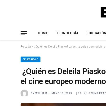
HOME
TECNOLOGÍA
EDUCACIÓ
Portada
»
¿Quién es Deleila Piasko? La actriz suiza que redefin
CELEBRIDAD
¿Quién es Deleila Piasko
el cine europeo moderno
BY
WILLIAM
MAYO 11, 2025
0
6 MINS REA