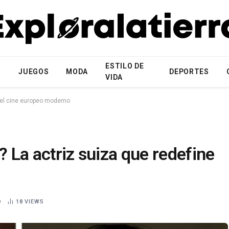
ESTILO DE
N
JUEGOS
MODA
DEPORTES
VIDA
e el cine europeo moderno
? La actriz suiza que redefine
D
18
VIEWS