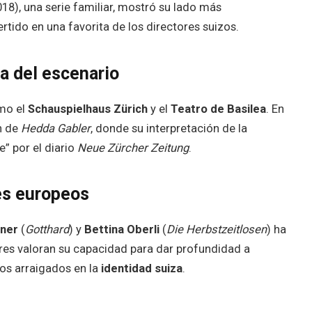
18), una serie familiar, mostró su lado más
tido en una favorita de los directores suizos.
sa del escenario
omo el
Schauspielhaus Zürich
y el
Teatro de Basilea
. En
n de
Hedda Gabler
, donde su interpretación de la
” por el diario
Neue Zürcher Zeitung
.
es europeos
iner
(
Gotthard
) y
Bettina Oberli
(
Die Herbstzeitlosen
) ha
ores valoran su capacidad para dar profundidad a
os arraigados en la
identidad suiza
.