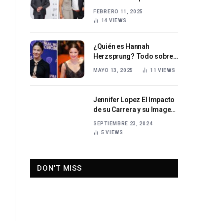
artista alemán
FEBRERO 11, 2025
14
VIEWS
¿Quién es Hannah
Herzsprung? Todo sobre
la aclamada actriz
MAYO 13, 2025
11
VIEWS
alemana y su ascenso a la
fama
Jennifer Lopez El Impacto
de su Carrera y su Imagen
Pública
SEPTIEMBRE 23, 2024
5
VIEWS
DON'T MISS