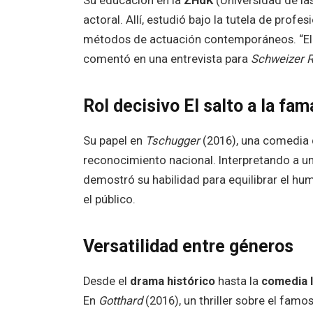
Su educación en la
ZHdK
(Universidad de las
actoral. Allí, estudió bajo la tutela de prof
métodos de actuación contemporáneos. “El
comentó en una entrevista para
Schweizer R
Rol decisivo El salto a la fam
Su papel en
Tschugger
(2016), una comedia qu
reconocimiento nacional. Interpretando a un
demostró su habilidad para equilibrar el hum
el público.
Versatilidad entre géneros
Desde el
drama histórico
hasta la
comedia l
En
Gotthard
(2016), un thriller sobre el famo