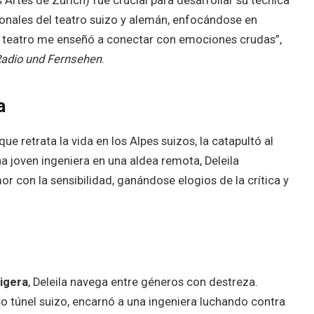
 Artes de Zúrich) fue crucial para desarrollar su técnica
esionales del teatro suizo y alemán, enfocándose en
 teatro me enseñó a conectar con emociones crudas”,
adio und Fernsehen
.
a
e retrata la vida en los Alpes suizos, la catapultó al
a joven ingeniera en una aldea remota, Deleila
or con la sensibilidad, ganándose elogios de la crítica y
igera
, Deleila navega entre géneros con destreza.
so túnel suizo, encarnó a una ingeniera luchando contra