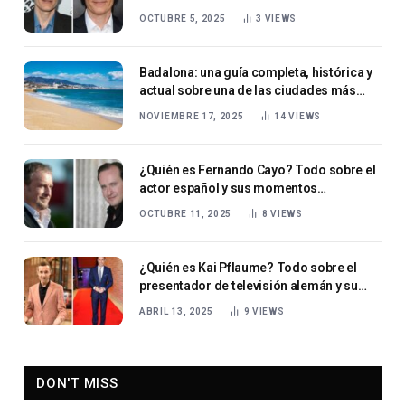
OCTUBRE 5, 2025
3
VIEWS
Badalona: una guía completa, histórica y
actual sobre una de las ciudades más
importantes de Cataluña
NOVIEMBRE 17, 2025
14
VIEWS
¿Quién es Fernando Cayo? Todo sobre el
actor español y sus momentos
destacados
OCTUBRE 11, 2025
8
VIEWS
¿Quién es Kai Pflaume? Todo sobre el
presentador de televisión alemán y su
vida con su esposa Ilke Pflaume
ABRIL 13, 2025
9
VIEWS
DON'T MISS