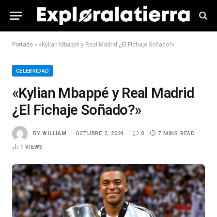
Portada
»
«Kylian Mbappé y Real Madrid ¿El Fichaje Soñado?»
CELEBRIDAD
«Kylian Mbappé y Real Madrid
¿El Fichaje Soñado?»
BY
WILLIAM
OCTUBRE 2, 2024
0
7 MINS READ
1
VIEWS