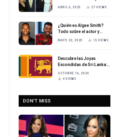
de Dick Van Dyke y su vida
ABRIL 6, 2025
27
VIEWS
después de la fama.
¿Quién es Algee Smith?
Todo sobre el actor y
cantante estadounidense
MAYO 22, 2025
15
VIEWS
que triunfa en Hollywood.
Descubre las Joyas
Escondidas de Sri Lanka:
Guía para el Viajero
OCTUBRE 16, 2024
4
VIEWS
DON'T MISS