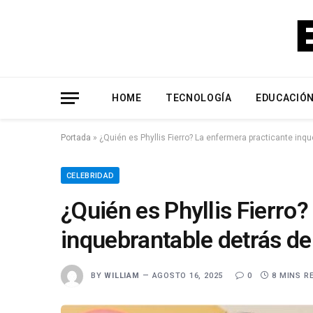
HOME
TECNOLOGÍA
EDUCACIÓ
Portada
»
¿Quién es Phyllis Fierro? La enfermera practicante inq
CELEBRIDAD
¿Quién es Phyllis Fierro
inquebrantable detrás de
BY
WILLIAM
AGOSTO 16, 2025
0
8 MINS R