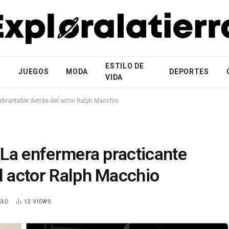
ESTILO DE
N
JUEGOS
MODA
DEPORTES
VIDA
uebrantable detrás del actor Ralph Macchio
? La enfermera practicante
l actor Ralph Macchio
EAD
12
VIEWS