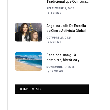
Tradicional que Combina
Estilo y Comodidad para
SEPTIEMBRE 1, 2024
Mujeres
4
VIEWS
Angelina Jolie De Estrella
de Cine a Activista Global
OCTUBRE 27, 2024
5
VIEWS
Badalona: una guía
completa, histórica y
actual sobre una de las
NOVIEMBRE 17, 2025
ciudades más
14
VIEWS
importantes de Cataluña
DON'T MISS