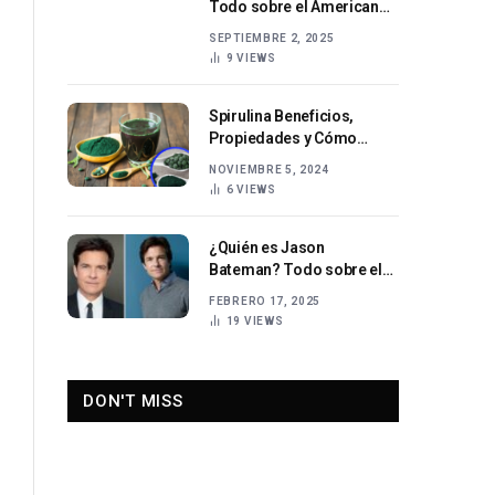
Todo sobre el American
Football Center
SEPTIEMBRE 2, 2025
9
VIEWS
Spirulina Beneficios,
Propiedades y Cómo
Incorporarla en tu Dieta
NOVIEMBRE 5, 2024
6
VIEWS
¿Quién es Jason
Bateman? Todo sobre el
actor y director
FEBRERO 17, 2025
estadounidense
19
VIEWS
DON'T MISS