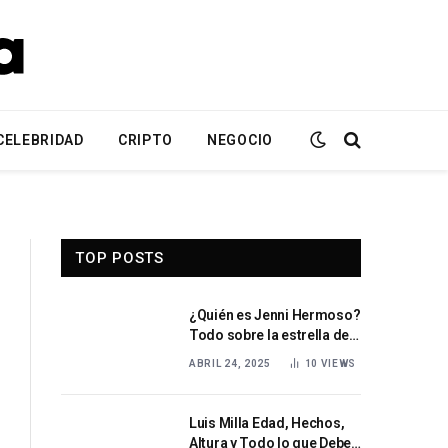
CELEBRIDAD
CRIPTO
NEGOCIO
TOP POSTS
¿Quién es Jenni Hermoso?
Todo sobre la estrella del
fútbol español Jenni
ABRIL 24, 2025
10
VIEWS
Hermoso
Luis Milla Edad, Hechos,
Altura y Todo lo que Debes