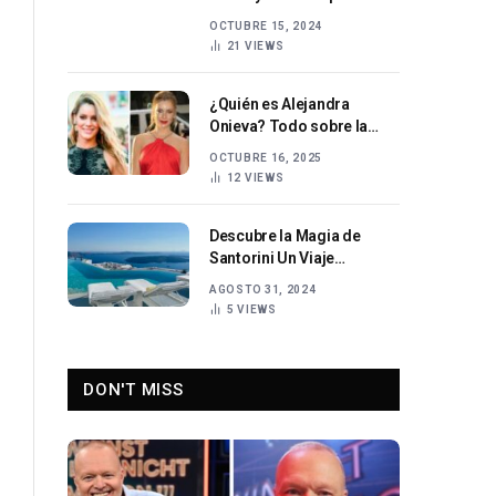
Saber
OCTUBRE 15, 2024
21
VIEWS
¿Quién es Alejandra
Onieva? Todo sobre la
actriz española y su
OCTUBRE 16, 2025
ascenso a la fama
12
VIEWS
Descubre la Magia de
Santorini Un Viaje
Inolvidable a Grecia
AGOSTO 31, 2024
5
VIEWS
DON'T MISS