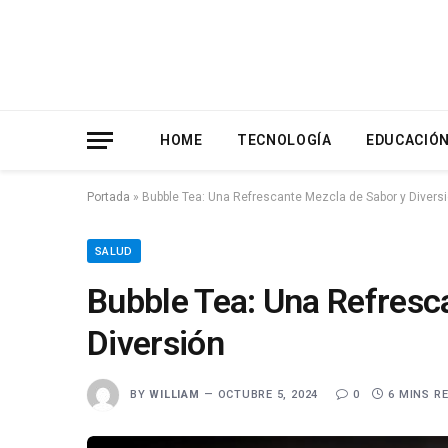
HOME
TECNOLOGÍA
EDUCACIÓ
Portada
»
Bubble Tea: Una Refrescante Mezcla de Sabor y Divers
SALUD
Bubble Tea: Una Refresc
Diversión
BY
WILLIAM
OCTUBRE 5, 2024
0
6 MINS R