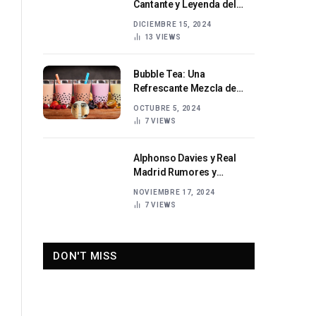
Cantante y Leyenda del
Arte Español
DICIEMBRE 15, 2024
13
VIEWS
Bubble Tea: Una
Refrescante Mezcla de
Sabor y Diversión
OCTUBRE 5, 2024
7
VIEWS
Alphonso Davies y Real
Madrid Rumores y
Posibilidades
NOVIEMBRE 17, 2024
7
VIEWS
DON'T MISS