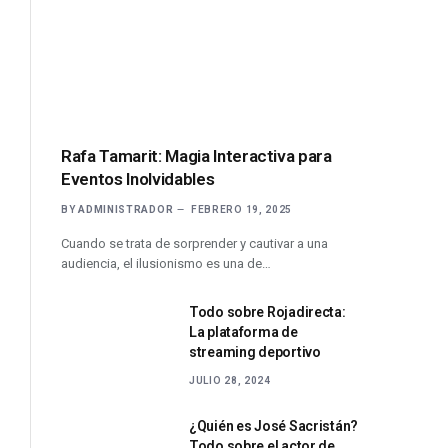
Rafa Tamarit: Magia Interactiva para
Eventos Inolvidables
BY
ADMINISTRADOR
FEBRERO 19, 2025
Cuando se trata de sorprender y cautivar a una
audiencia, el ilusionismo es una de…
Todo sobre Rojadirecta:
La plataforma de
streaming deportivo
JULIO 28, 2024
¿Quién es José Sacristán?
Todo sobre el actor de