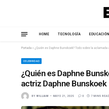
HOME
TECNOLOGÍA
EDUCACIÓ
Portada
»
¿Quién es Daphne Bunskoek? Todo sobre la aclamada 
CELEBRIDAD
¿Quién es Daphne Bunsk
actriz Daphne Bunskoek
BY
WILLIAM
MAYO 21, 2025
0
7 MINS REA