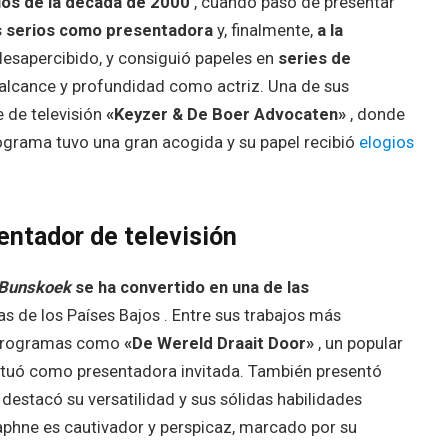
ios de la década de 2000
, cuando pasó de presentar
 serios como presentadora
y, finalmente,
a la
desapercibido, y consiguió papeles en
series de
lcance y profundidad como actriz. Una de sus
 de televisión
«Keyzer & De Boer Advocaten»
, donde
ograma tuvo una gran acogida y su papel recibió
elogios
ntador de televisión
Bunskoek
se ha convertido en una de las
 de los Países Bajos . Entre sus trabajos más
e programas como
«De Wereld Draait Door»
, un popular
tuó como presentadora invitada. También presentó
destacó su versatilidad y sus sólidas habilidades
Daphne es cautivador y perspicaz, marcado por su