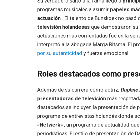
Su verdadero salto a la fama llegó a
princip
programas musicales a asumir
papeles más
actuación
. El talento de Bunskoek no pasó 
televisión holandesas
que demostraron su a
actuaciones más comentadas fue en la serie
interpretó a la abogada Marga Ritsma. El pr
por su autenticidad
y fuerza emocional.
Roles destacados como prese
Además de su carrera como actriz,
Daphne 
presentadoras de televisión
más respetadas
destacados se incluyen la presentación d
programa de entrevistas holandés donde ac
«Netwerk»
, un programa de actualidad que 
periodísticas. El estilo de presentación de 