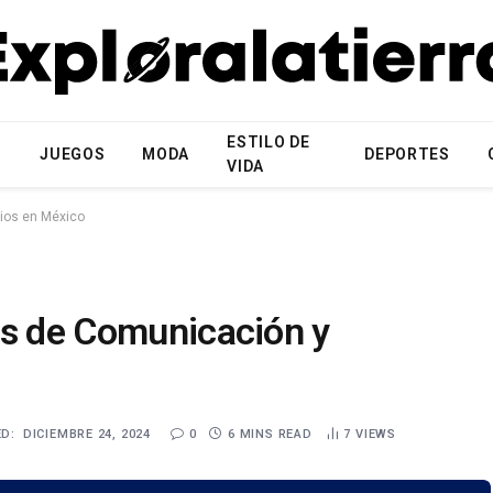
ESTILO DE
N
JUEGOS
MODA
DEPORTES
VIDA
ios en México
os de Comunicación y
D:
DICIEMBRE 24, 2024
0
6 MINS READ
7
VIEWS