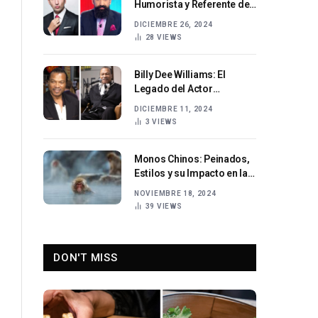
Humorista y Referente del
Entretenimiento
DICIEMBRE 26, 2024
28
VIEWS
Billy Dee Williams: El
Legado del Actor
Americano en la Historia
DICIEMBRE 11, 2024
del Cine
3
VIEWS
Monos Chinos: Peinados,
Estilos y su Impacto en la
Cultura Pop
NOVIEMBRE 18, 2024
39
VIEWS
DON'T MISS