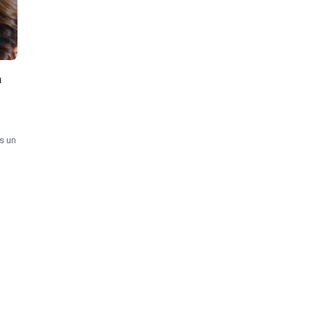
a
es un