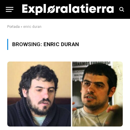
Portada
»
enric duran
BROWSING:
ENRIC DURAN