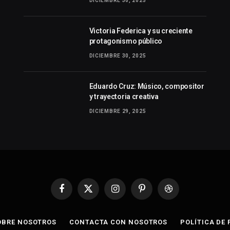
DICIEMBRE 30, 2025
Victoria Federica y su creciente
protagonismo público
DICIEMBRE 30, 2025
Eduardo Cruz: Músico, compositor
y trayectoria creativa
DICIEMBRE 29, 2025
Facebook
X
Instagram
Pinterest
Dribbble
(Twitter)
OBRE NOSOTROS
CONTACTA CON NOSOTROS
POLÍTICA DE