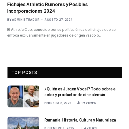
Fichajes Athletic Rumores y Posibles
Incorporaciones 2024
BY
ADMINISTRADOR
AGOSTO 27, 2024
El Athletic Club, conocido por su política única de fichajes que se
enfoca exclusivamente en jugadores de origen vasco o…
TOP POSTS
¿Quién es Jürgen Vogel? Todo sobre el
actor y productor de cine alemán
FEBRERO 2, 2025
19
VIEWS
Rumania: Historia, Cultura y Naturaleza
DICIEMBRE 9, 2025
4
VIEWS