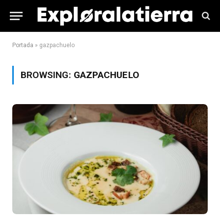
Portada
»
gazpachuelo
BROWSING:
GAZPACHUELO