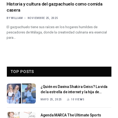
Historia y cultura del gazpachuelo como comida
casera
BY
WILLIAM
NOVIEMBRE 25, 2025
El gazpachuelo tiene sus raíces en los hogares humildes de
pescadores de Málaga, donde la creatividad culinaria era esencial
para…
TOP POSTS
¿Quién es Davina Shakira Geiss? La vida
de la estrella de internet y la hija de
Carmen Geiss
MAYO 25, 2025
10
VIEWS
Agenda MARCA The Ultimate Sports