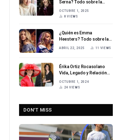
Serna? Todo sobre la
actriz y escritora española
OCTUBRE 1, 2025
8
VIEWS
¿Quién es Emma
Heesters? Todo sobre la
estrella emergente del pop
ABRIL 22, 2025
11
VIEWS
holandés
Érika Ortiz Rocasolano
Vida, Legado y Relación
con la Reina Letizia
OCTUBRE 1, 2024
24
VIEWS
DON'T MISS