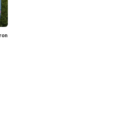
Bron
…