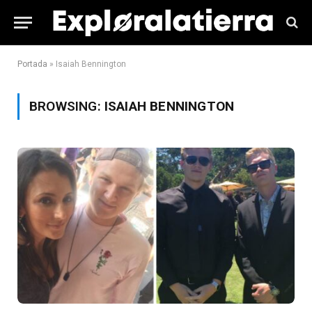
Portada
»
Isaiah Bennington
BROWSING:
ISAIAH BENNINGTON