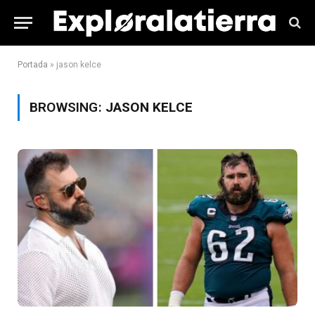
Portada
»
jason kelce
BROWSING:
JASON KELCE