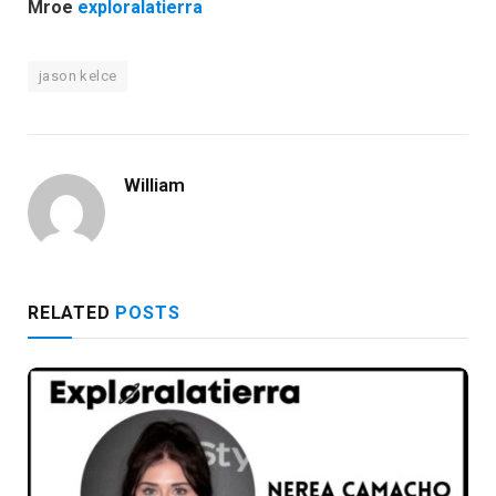
Mroe
exploralatierra
jason kelce
William
RELATED
POSTS