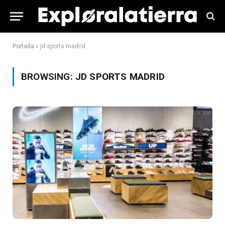
Portada
»
jd sports madrid
BROWSING:
JD SPORTS MADRID