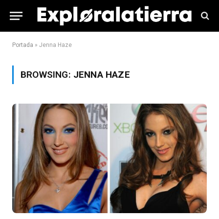
Portada
»
Jenna Haze
BROWSING:
JENNA HAZE