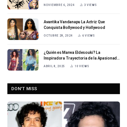
NOVIEMBRE 6, 2024
3
VIEWS
Avantika Vandanapu La Actriz Que
Conquista Bollywood y Hollywood
OCTUBRE 28, 2024
6
VIEWS
¿Quién es Marwa Eldesouki? La
Inspiradora Trayectoria de la Apasionada
Periodista
ABRIL 8, 2025
10
VIEWS
DON'T MISS