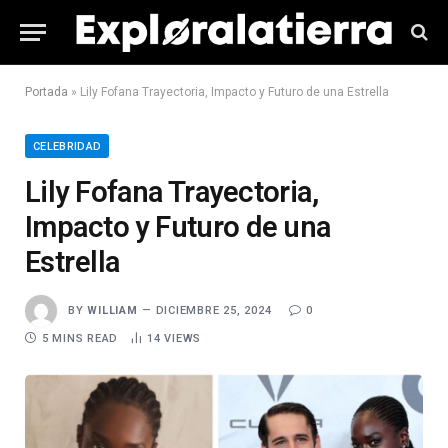
Portada
»
Lily Fofana Trayectoria, Impacto y Futuro de una Estrella
CELEBRIDAD
Lily Fofana Trayectoria,
Impacto y Futuro de una
Estrella
BY
WILLIAM
DICIEMBRE 25, 2024
0
5 MINS READ
14
VIEWS