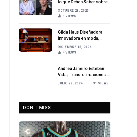
lo que Debes Saber sobre
el Talento Emergente de
OCTUBRE 29, 2025
Hollywood
3
VIEWS
Gilda Haus Diseñadora
innovadora en moda,
joyería e interiores
DICIEMBRE 15, 2024
4
VIEWS
Andrea Janeiro Esteban:
Vida, Transformaciones y
Actualidad
JULIO 29, 2024
31
VIEWS
DON'T MISS