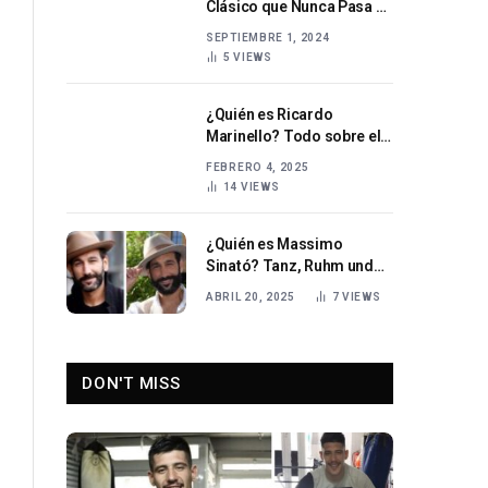
Clásico que Nunca Pasa de
Moda
SEPTIEMBRE 1, 2024
5
VIEWS
¿Quién es Ricardo
Marinello? Todo sobre el
cantante Ricardo
FEBRERO 4, 2025
Marinello
14
VIEWS
¿Quién es Massimo
Sinató? Tanz, Ruhm und
Leben con Rebecca Mir
ABRIL 20, 2025
7
VIEWS
DON'T MISS