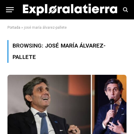
Portada
»
josé maría álvarez-pallete
BROWSING:
JOSÉ MARÍA ÁLVAREZ-
PALLETE