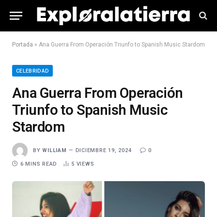
Portada
»
Ana Guerra From Operación Triunfo to Spanish Music Stardom
CELEBRIDAD
Ana Guerra From Operación
Triunfo to Spanish Music
Stardom
BY
WILLIAM
DICIEMBRE 19, 2024
0
6 MINS READ
5
VIEWS