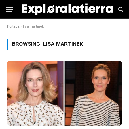
Portada
»
lisa martinek
BROWSING:
LISA MARTINEK