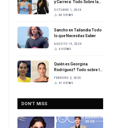
y Carrera: Todo Sobre la
Famosa Influencer
OCTUBRE 1, 2024
60
VIEWS
Sancho en Tailandia Todo
lo que Necesitas Saber
AGOSTO 19, 2024
4
VIEWS
Quién es Georgina
Rodríguez? Todo sobre la
modelo argentino-
FEBRERO 2, 2025
española
41
VIEWS
DON'T MISS