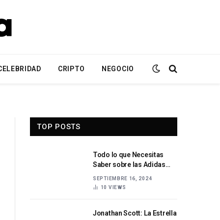
CELEBRIDAD
CRIPTO
NEGOCIO
TOP POSTS
Todo lo que Necesitas
Saber sobre las Adidas
Samba Historia, Estilo y
SEPTIEMBRE 16, 2024
Tendencias
10
VIEWS
Jonathan Scott: La Estrella