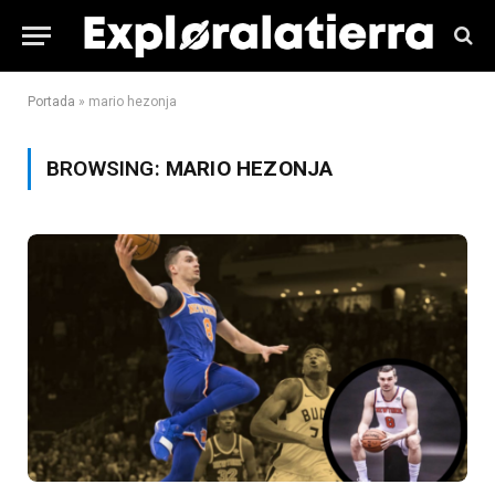
Portada
»
mario hezonja
BROWSING:
MARIO HEZONJA