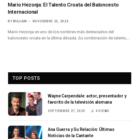
Mario Hezonja: El Talento Croata del Baloncesto
Internacional
BY
WILLIAM
NOVIEMBRE 23, 2024
Mario Hezonja es uno de los nombres más destacados del
baloncesto croata en la última década. Su combinación de talento,…
TOP POSTS
Wayne Carpendale: actor, presentador y
favorito de la televisión alemana
SEPTIEMBRE 27, 2025
4
VIEWS
Ana Guerra y Su Relación: Últimas
Noticias de la Cantante