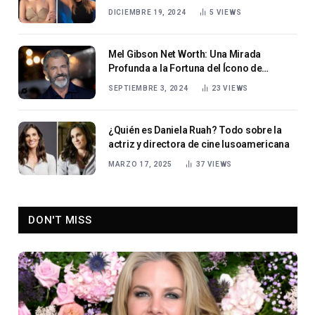
DICIEMBRE 19, 2024
5
VIEWS
Mel Gibson Net Worth: Una Mirada
Profunda a la Fortuna del Ícono de
Hollywood en 2024
SEPTIEMBRE 3, 2024
23
VIEWS
¿Quién es Daniela Ruah? Todo sobre la
actriz y directora de cine lusoamericana
MARZO 17, 2025
37
VIEWS
DON'T MISS