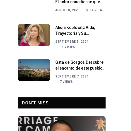
El actor canadiense que
cautiva al público mundial.
JUNIO 18, 2025
14
VIEWS
Alicia Koplowitz Vida,
Trayectoria y Su
Contribución Social en
SEPTIEMBRE 5, 2024
España
15
VIEWS
Gata de Gorgos Descubre
el encanto de este pueblo
de la Comunidad
SEPTIEMBRE 7, 2024
Valenciana
7
VIEWS
DON'T MISS