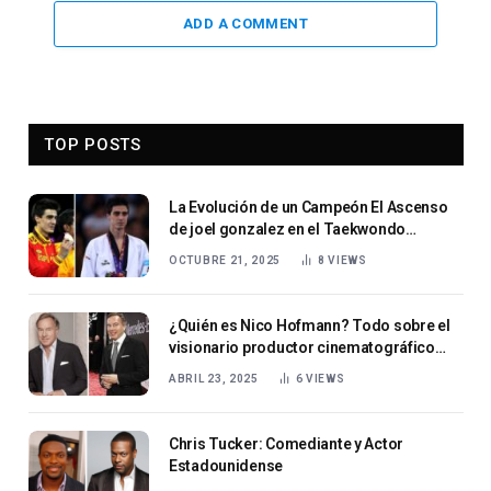
ADD A COMMENT
TOP POSTS
La Evolución de un Campeón El Ascenso
de joel gonzalez en el Taekwondo
Mundial
OCTUBRE 21, 2025
8
VIEWS
¿Quién es Nico Hofmann? Todo sobre el
visionario productor cinematográfico
detrás de los grandes éxitos de Alemania
ABRIL 23, 2025
6
VIEWS
Chris Tucker: Comediante y Actor
Estadounidense