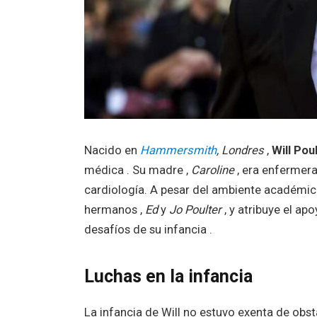
Nacido en
Hammersmith
, Londres
,
Will Pou
médica . Su madre ,
Caroline
, era enfermera 
cardiología. A pesar del ambiente académico ,
hermanos ,
Ed
y
Jo Poulter
, y atribuye el ap
desafíos de su infancia .
Luchas en la infancia
La infancia de Will no estuvo exenta de obs