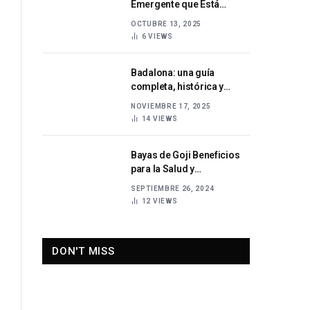
Emergente que Está
Conquistando la Escena
OCTUBRE 13, 2025
Musical
6
VIEWS
Badalona: una guía
completa, histórica y
actual sobre una de las
NOVIEMBRE 17, 2025
ciudades más
14
VIEWS
importantes de Cataluña
Bayas de Goji Beneficios
para la Salud y
Propiedades Nutricionales
SEPTIEMBRE 26, 2024
12
VIEWS
DON'T MISS