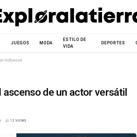
ESTILO DE
N
JUEGOS
MODA
DEPORTES
VIDA
 en Hollywood
l ascenso de un actor versátil
D
12
VIEWS