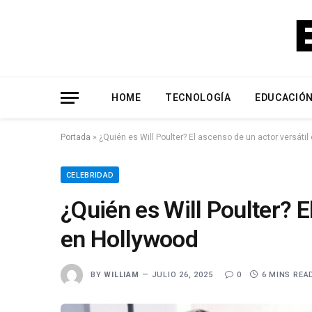
HOME
TECNOLOGÍA
EDUCACIÓ
Portada
»
¿Quién es Will Poulter? El ascenso de un actor versátil
CELEBRIDAD
¿Quién es Will Poulter? E
en Hollywood
BY
WILLIAM
JULIO 26, 2025
0
6 MINS REA