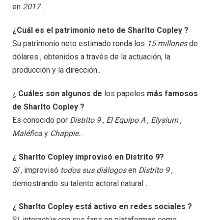
en
2017
..
¿Cuál es el patrimonio neto de Sharlto Copley ?
Su patrimonio neto estimado ronda los
15 millones
de
dólares , obtenidos a través de la actuación, la
producción y la dirección..
¿
Cuáles son algunos de
los papeles
más famosos
de Sharlto Copley ?
Es conocido por
Distrito 9
,
El Equipo A
,
Elysium
,
Maléfica
y
Chappie.
.
¿ Sharlto Copley improvisó en Distrito 9?
Sí
, improvisó
todos sus diálogos
en
Distrito 9
,
demostrando su talento actoral natural
.
.
¿ Sharlto Copley está activo en redes sociales ?
Sí, interactúa con sus fans en plataformas como