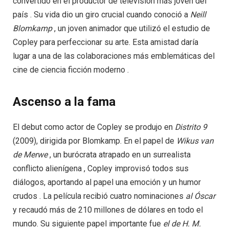
convertido en el productor de televisión más joven del
país . Su vida dio un giro crucial cuando conoció a
Neill
Blomkamp
, un joven animador que utilizó el estudio de
Copley para perfeccionar su arte. Esta amistad daría
lugar a una de las colaboraciones más emblemáticas del
cine de ciencia ficción moderno .
Ascenso a la fama
El debut como actor de Copley se produjo en
Distrito
9
(2009), dirigida por Blomkamp. En el papel de
Wikus
van
de
Merwe
, un burócrata atrapado en un surrealista
conflicto alienígena , Copley improvisó todos sus
diálogos, aportando al papel una emoción y un humor
crudos . La película recibió cuatro nominaciones
al
Óscar
y recaudó más de 210 millones de dólares en todo el
mundo. Su siguiente papel importante fue
el de H. M.