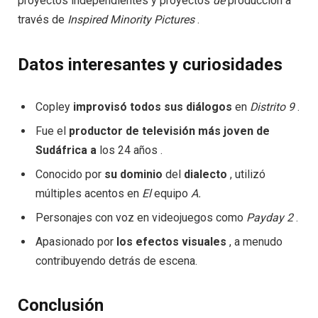
proyectos independientes y proyectos
de
producción a
través de
Inspired
Minority
Pictures
.
Datos interesantes y curiosidades
Copley
improvisó todos sus diálogos
en
Distrito 9
.
Fue el
productor
de televisión
más joven
de
Sudáfrica
a
los 24 años .
Conocido por
su dominio
del
dialecto
, utilizó
múltiples acentos en
El
equipo
A.
Personajes con voz en videojuegos como
Payday
2
.
Apasionado por
los efectos
visuales
, a menudo
contribuyendo detrás de escena.
Conclusión