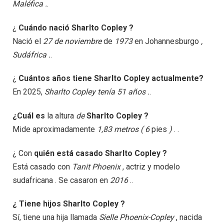
Maléfica .
.
¿
Cuándo nació Sharlto Copley ?
Nació el
27 de noviembre
de
1973
en Johannesburgo
,
Sudáfrica .
.
¿
Cuántos años tiene Sharlto Copley actualmente?
En 2025,
Sharlto Copley tenía 51 años .
.
¿Cuál es
la altura
de
Sharlto Copley ?
Mide aproximadamente
1,83 metros ( 6
pies
)
. .
¿ Con
quién está casado Sharlto Copley ?
Está casado con
Tanit Phoenix
, actriz y modelo
sudafricana . Se casaron en
2016
..
¿ Tiene hijos Sharlto Copley ?
Sí, tiene una hija llamada
Sielle Phoenix-Copley
, nacida