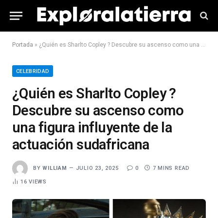
Portada
»
¿Quién es Sharlto Copley ? Descubre su ascenso como una figura influyente de la actuación sudafricana
CELEBRIDAD
¿Quién es Sharlto Copley ?
Descubre su ascenso como
una figura influyente de la
actuación sudafricana
BY
WILLIAM
JULIO 23, 2025
0
7 MINS READ
16
VIEWS