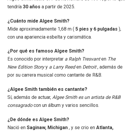
tendría
30 años
a partir de 2025.
¿Cuánto mide Algee Smith?
Mide aproximadamente 1,68 m (
5 pies y 6 pulgadas
),
con una apariencia esbelta y carismática.
¿Por qué es famoso Algee Smith?
Es conocido por interpretar
a Ralph Tresvant
en
The
New Edition Story
y
a Larry Reed
en
Detroit
, además de
por su carrera musical como cantante de R&B.
¿Algee Smith también es cantante?
Sí, además de actuar,
Algee Smith es un artista de R&B
consagrado
con un álbum y varios sencillos.
¿De dónde es Algee Smith?
Nació en
Saginaw, Michigan
, y se crio en
Atlanta,