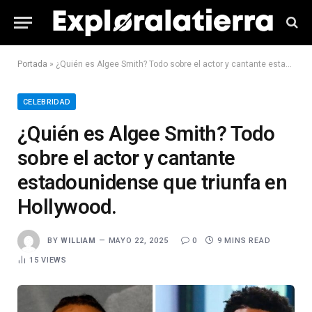
Portada
»
¿Quién es Algee Smith? Todo sobre el actor y cantante estadounidense que triunfa en Hollywood.
CELEBRIDAD
¿Quién es Algee Smith? Todo
sobre el actor y cantante
estadounidense que triunfa en
Hollywood.
BY
WILLIAM
MAYO 22, 2025
0
9 MINS READ
15
VIEWS