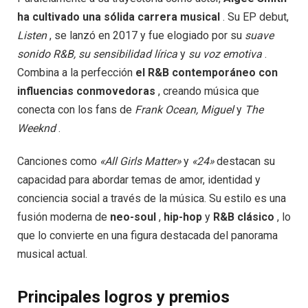
ha cultivado una sólida carrera musical
. Su EP debut,
Listen
, se lanzó en 2017 y fue elogiado por su
suave
sonido R&B, su sensibilidad lírica
y
su voz emotiva
.
Combina a la perfección
el R&B contemporáneo con
influencias conmovedoras
, creando música que
conecta con los fans de
Frank Ocean, Miguel
y
The
Weeknd
.
Canciones como
«All Girls Matter»
y
«24»
destacan su
capacidad para abordar temas de amor, identidad y
conciencia social a través de la música. Su estilo es una
fusión moderna de
neo-soul
,
hip-hop
y
R&B clásico
, lo
que lo convierte en una figura destacada del panorama
musical actual.
Principales logros y premios