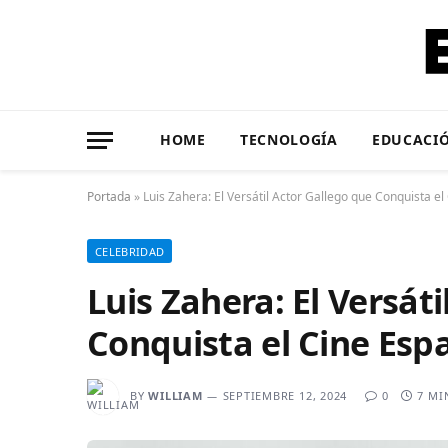
HOME
TECNOLOGÍA
EDUCACI
Portada
»
Luis Zahera: El Versátil Actor Gallego que Conquista el
CELEBRIDAD
Luis Zahera: El Versát
Conquista el Cine Esp
BY
WILLIAM
SEPTIEMBRE 12, 2024
0
7 MI