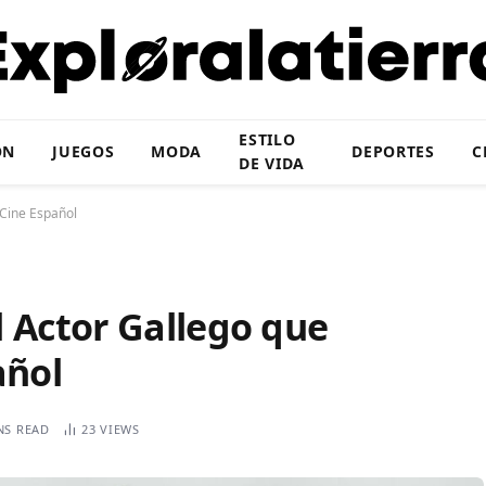
ESTILO
ÓN
JUEGOS
MODA
DEPORTES
C
DE VIDA
 Cine Español
il Actor Gallego que
añol
NS READ
23
VIEWS