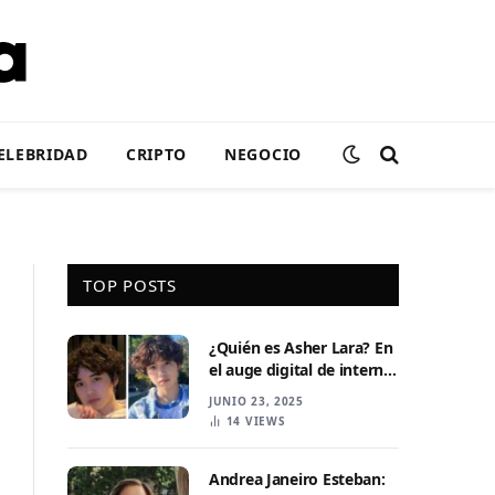
ELEBRIDAD
CRIPTO
NEGOCIO
TOP POSTS
¿Quién es Asher Lara? En
el auge digital de internet
, personalidad y creador
JUNIO 23, 2025
de contenido .
14
VIEWS
Andrea Janeiro Esteban: