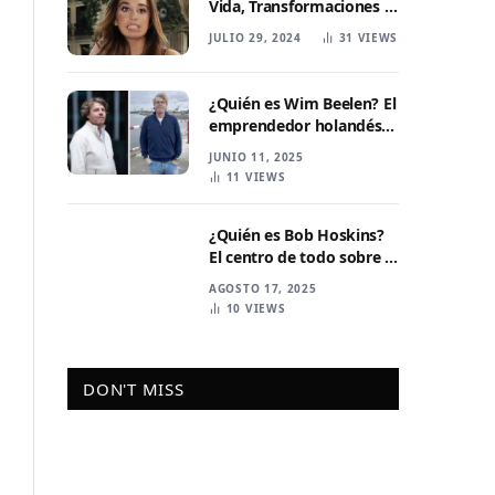
Vida, Transformaciones y
Actualidad
JULIO 29, 2024
31
VIEWS
¿Quién es Wim Beelen? El
emprendedor holandés
que revoluciona los
JUNIO 11, 2025
residuos y los superyates
11
VIEWS
¿Quién es Bob Hoskins?
El centro de todo sobre el
actor y director de cine
AGOSTO 17, 2025
10
VIEWS
DON'T MISS