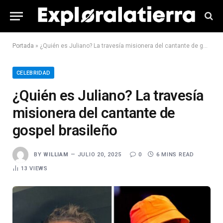
Portada
»
¿Quién es Juliano? La travesía misionera del cantante de gospel brasileño
CELEBRIDAD
¿Quién es Juliano? La travesía
misionera del cantante de
gospel brasileño
BY
WILLIAM
JULIO 20, 2025
0
6 MINS READ
13
VIEWS