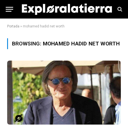
Portada
»
mohamed hadid net worth
BROWSING:
MOHAMED HADID NET WORTH