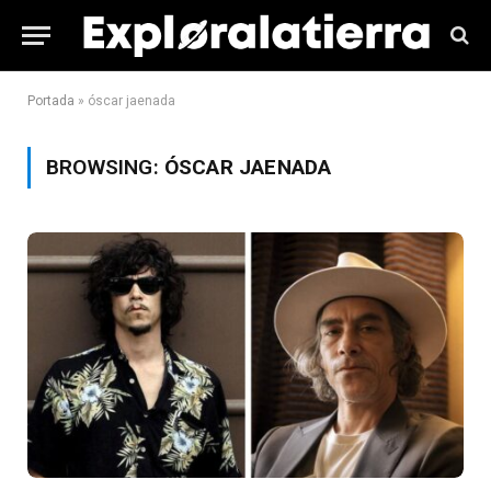
Portada
»
óscar jaenada
BROWSING:
ÓSCAR JAENADA