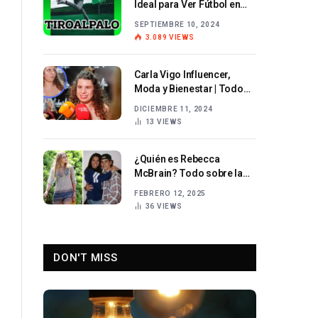
Ideal para Ver Fútbol en
Vivo Hoy
SEPTIEMBRE 10, 2024
3.089
VIEWS
Carla Vigo Influencer,
Moda y Bienestar | Todo
sobre su Carrera
DICIEMBRE 11, 2024
13
VIEWS
¿Quién es Rebecca
McBrain? Todo sobre la
esposa de Nicko McBrain y
FEBRERO 12, 2025
su vida
36
VIEWS
DON'T MISS