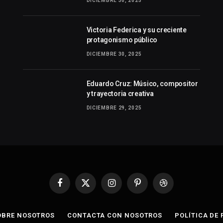
DICIEMBRE 30, 2025
Victoria Federica y su creciente
protagonismo público
DICIEMBRE 30, 2025
Eduardo Cruz: Músico, compositor
y trayectoria creativa
DICIEMBRE 29, 2025
Facebook
X
Instagram
Pinterest
Dribbble
(Twitter)
OBRE NOSOTROS
CONTACTA CON NOSOTROS
POLÍTICA DE