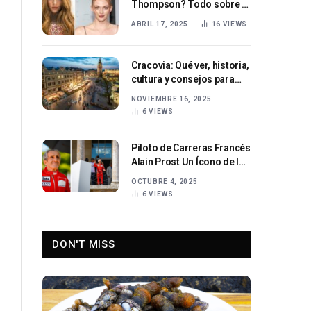
Thompson? Todo sobre la
actriz y modelo
ABRIL 17, 2025
16
VIEWS
estadounidense Larsen
Thompson
Cracovia: Qué ver, historia,
cultura y consejos para
visitar la ciudad más
NOVIEMBRE 16, 2025
encantadora de Polonia
6
VIEWS
Piloto de Carreras Francés
Alain Prost Un Ícono de la
Fórmula 1
OCTUBRE 4, 2025
6
VIEWS
DON'T MISS