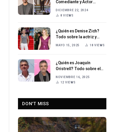
Comediante y Actor
Estadounidense que
DICIEMBRE 22, 2024
Revoluciona el Humor
8
VIEWS
¿Quién es Denise Zich?
Todo sobre la actriz y
excantante alemana
MAYO 15, 2025
18
VIEWS
¿Quién es Joaquín
Oristrell? Todo sobre el
director y guionista de
NOVIEMBRE 16, 2025
cine español
12
VIEWS
DON'T MISS