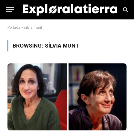
Portada
»
sílvia munt
BROWSING:
SÍLVIA MUNT