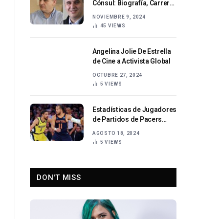
Cónsul: Biografía, Carrera
y Logros Diplomáticos
NOVIEMBRE 9, 2024
45
VIEWS
Angelina Jolie De Estrella
de Cine a Activista Global
OCTUBRE 27, 2024
5
VIEWS
Estadísticas de Jugadores
de Partidos de Pacers
contra Knicks
AGOSTO 18, 2024
5
VIEWS
DON'T MISS