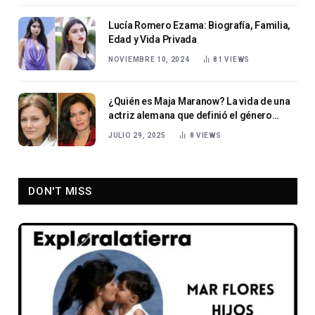
Lucía Romero Ezama: Biografía, Familia,
Edad y Vida Privada
NOVIEMBRE 10, 2024
81
VIEWS
¿Quién es Maja Maranow? La vida de una
actriz alemana que definió el género
policial
JULIO 29, 2025
8
VIEWS
DON'T MISS