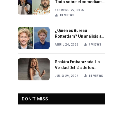
Todo sobre el comediante
estadounidense
FEBRERO 27, 2025
13
VIEWS
¿Quién es Bureau
Rotterdam? Un análisis a
fondo del programa de
ABRIL 24, 2025
7
VIEWS
televisión sobre lucha
contra el crimen.
Shakira Embarazada: La
Verdad Detrás de los
Rumores
JULIO 29, 2024
14
VIEWS
DON'T MISS